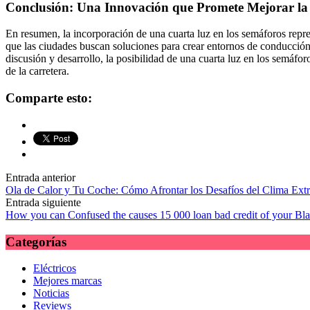
Conclusión: Una Innovación que Promete Mejorar la 
En resumen, la incorporación de una cuarta luz en los semáforos repres
que las ciudades buscan soluciones para crear entornos de conducción
discusión y desarrollo, la posibilidad de una cuarta luz en los semáfo
de la carretera.
Comparte esto:
Navegación
Entrada anterior
Ola de Calor y Tu Coche: Cómo Afrontar los Desafíos del Clima Ext
de
Entrada siguiente
las
How you can Confused the causes 15 000 loan bad credit of your Bl
entradas
Categorías
Eléctricos
Mejores marcas
Noticias
Reviews