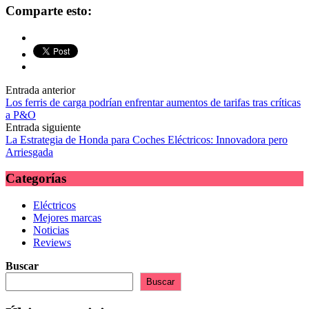
Comparte esto:
Navegación
Entrada anterior
Los ferris de carga podrían enfrentar aumentos de tarifas tras críticas
de
a P&O
las
Entrada siguiente
La Estrategia de Honda para Coches Eléctricos: Innovadora pero
entradas
Arriesgada
Categorías
Eléctricos
Mejores marcas
Noticias
Reviews
Buscar
Buscar