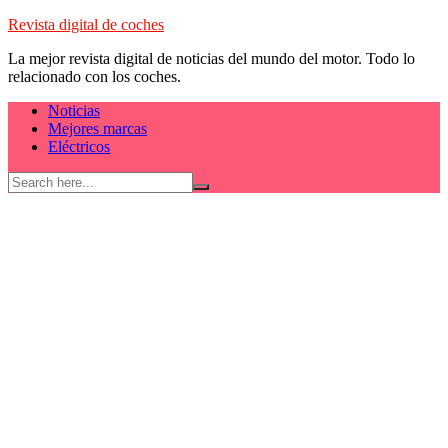
Skip
Revista digital de coches
to
La mejor revista digital de noticias del mundo del motor. Todo lo
content
relacionado con los coches.
Noticias
Mejores marcas
Eléctricos