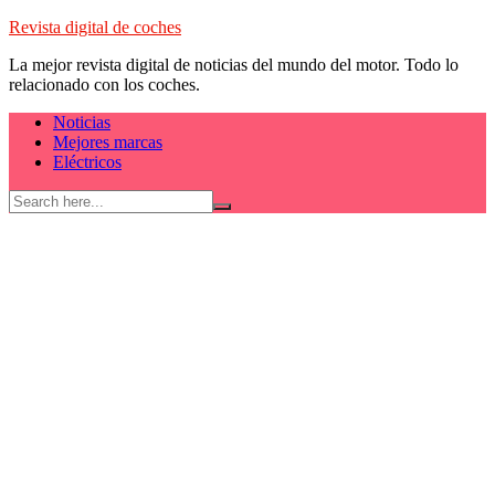
Skip
Revista digital de coches
to
La mejor revista digital de noticias del mundo del motor. Todo lo
content
relacionado con los coches.
Noticias
Mejores marcas
Eléctricos