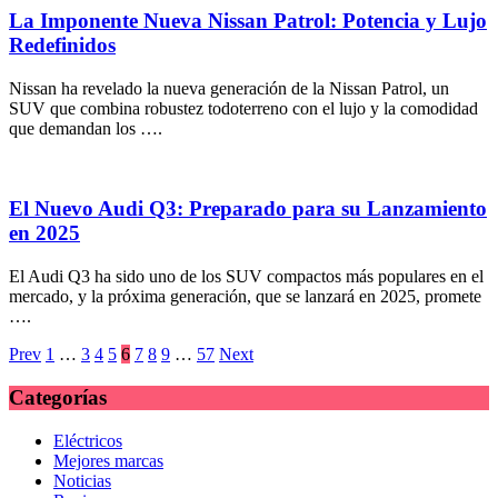
La Imponente Nueva Nissan Patrol: Potencia y Lujo
Redefinidos
Nissan ha revelado la nueva generación de la Nissan Patrol, un
SUV que combina robustez todoterreno con el lujo y la comodidad
que demandan los ….
El Nuevo Audi Q3: Preparado para su Lanzamiento
en 2025
El Audi Q3 ha sido uno de los SUV compactos más populares en el
mercado, y la próxima generación, que se lanzará en 2025, promete
….
Paginación
Prev
1
…
3
4
5
6
7
8
9
…
57
Next
de
Categorías
entradas
Eléctricos
Mejores marcas
Noticias