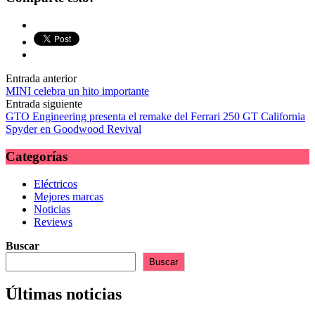
esto
esto
electrónico
en
en
Twitter
Facebook
Navegación
Entrada anterior
MINI celebra un hito importante
de
Entrada siguiente
las
GTO Engineering presenta el remake del Ferrari 250 GT California
Spyder en Goodwood Revival
entradas
Categorías
Eléctricos
Mejores marcas
Noticias
Reviews
Buscar
Buscar
Últimas noticias