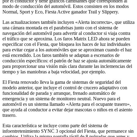
por el conductor y tiene gráficos cambiantes que corresponden al
modo de conducción del automóvil. Estos consisten en los modos
Normal, Sport y Eco, Fiesta Active ganador Trail y Slippery.
Las actualizaciones también incluyen «Alerta incorrecta», que utiliza
una cámara montada en el parabrisas junto con el sistema de
navegación del automóvil para advertir al conductor si viaja contra
el tráfico que se aproxima. Los faros Matrix LED ahora se pueden
especificar con el Fiesta, que bloquea los haces de luz individuales
para evitar cegar a los automóviles que se aproximan cuando el haz
está encendido. Los faros también se adaptan a escenarios de
conducción específicos: el patrón de haz se ajusta automáticamente
para proporcionar una visión más clara durante las inclemencias del
tiempo y las maniobras a baja velocidad, por ejemplo.
El Fiesta renovado lleva la gama de sistemas de seguridad del
modelo anterior, que incluye el control de crucero adaptativo con
funcionalidad de parada y arranque, frenado automático de
emergencia y un sistema de monitoreo neutral. Nuevo para el
automóvil es un sistema llamado «Alerta para el ocupante trasero»,
que ayuda al conductor a evitar dejar mascotas o niños en el asiento
trasero.
Esta característica se incluye como parte del sistema de
infoentretenimiento SYNC 3 opcional del Fiesta, que permanece sin
cambios. Utiliza la misma pantalla táctil de 8 pulgadas que antes y