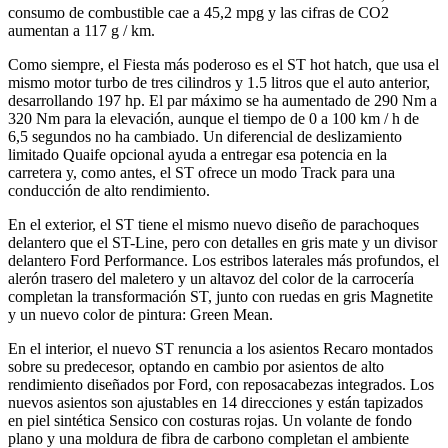
consumo de combustible cae a 45,2 mpg y las cifras de CO2
aumentan a 117 g / km.
Como siempre, el Fiesta más poderoso es el ST hot hatch, que usa el
mismo motor turbo de tres cilindros y 1.5 litros que el auto anterior,
desarrollando 197 hp. El par máximo se ha aumentado de 290 Nm a
320 Nm para la elevación, aunque el tiempo de 0 a 100 km / h de
6,5 segundos no ha cambiado. Un diferencial de deslizamiento
limitado Quaife opcional ayuda a entregar esa potencia en la
carretera y, como antes, el ST ofrece un modo Track para una
conducción de alto rendimiento.
En el exterior, el ST tiene el mismo nuevo diseño de parachoques
delantero que el ST-Line, pero con detalles en gris mate y un divisor
delantero Ford Performance. Los estribos laterales más profundos, el
alerón trasero del maletero y un altavoz del color de la carrocería
completan la transformación ST, junto con ruedas en gris Magnetite
y un nuevo color de pintura: Green Mean.
En el interior, el nuevo ST renuncia a los asientos Recaro montados
sobre su predecesor, optando en cambio por asientos de alto
rendimiento diseñados por Ford, con reposacabezas integrados. Los
nuevos asientos son ajustables en 14 direcciones y están tapizados
en piel sintética Sensico con costuras rojas. Un volante de fondo
plano y una moldura de fibra de carbono completan el ambiente