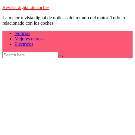
Skip
Revista digital de coches
to
La mejor revista digital de noticias del mundo del motor. Todo lo
content
relacionado con los coches.
Noticias
Mejores marcas
Eléctricos