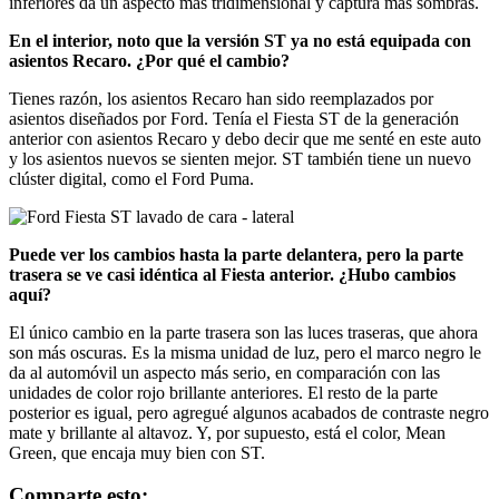
inferiores da un aspecto más tridimensional y captura más sombras.
En el interior, noto que la versión ST ya no está equipada con
asientos Recaro. ¿Por qué el cambio?
Tienes razón, los asientos Recaro han sido reemplazados por
asientos diseñados por Ford. Tenía el Fiesta ST de la generación
anterior con asientos Recaro y debo decir que me senté en este auto
y los asientos nuevos se sienten mejor. ST también tiene un nuevo
clúster digital, como el Ford Puma.
Puede ver los cambios hasta la parte delantera, pero la parte
trasera se ve casi idéntica al Fiesta anterior. ¿Hubo cambios
aquí?
El único cambio en la parte trasera son las luces traseras, que ahora
son más oscuras. Es la misma unidad de luz, pero el marco negro le
da al automóvil un aspecto más serio, en comparación con las
unidades de color rojo brillante anteriores. El resto de la parte
posterior es igual, pero agregué algunos acabados de contraste negro
mate y brillante al altavoz. Y, por supuesto, está el color, Mean
Green, que encaja muy bien con ST.
Comparte
Comparte
Correo
Comparte esto: