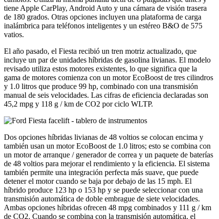
tiene Apple CarPlay, Android Auto y una cámara de visión trasera
de 180 grados. Otras opciones incluyen una plataforma de carga
inalámbrica para teléfonos inteligentes y un estéreo B&O de 575
vatios.
El año pasado, el Fiesta recibió un tren motriz actualizado, que
incluye un par de unidades híbridas de gasolina livianas. El modelo
revisado utiliza estos motores existentes, lo que significa que la
gama de motores comienza con un motor EcoBoost de tres cilindros
y 1.0 litros que produce 99 hp, combinado con una transmisión
manual de seis velocidades. Las cifras de eficiencia declaradas son
45,2 mpg y 118 g / km de CO2 por ciclo WLTP.
Dos opciones híbridas livianas de 48 voltios se colocan encima y
también usan un motor EcoBoost de 1.0 litros; esto se combina con
un motor de arranque / generador de correa y un paquete de baterías
de 48 voltios para mejorar el rendimiento y la eficiencia. El sistema
también permite una integración perfecta más suave, que puede
detener el motor cuando se baja por debajo de las 15 mph. El
híbrido produce 123 hp o 153 hp y se puede seleccionar con una
transmisión automática de doble embrague de siete velocidades.
Ambas opciones híbridas ofrecen 48 mpg combinados y 111 g / km
de CO2. Cuando se combina con la transmisión automática, el