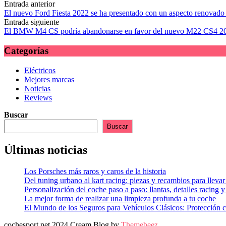
Navegación
Entrada anterior
El nuevo Ford Fiesta 2022 se ha presentado con un aspecto renovado
de
Entrada siguiente
las
El BMW M4 CS podría abandonarse en favor del nuevo M22 CS4 2
entradas
Categorías
Eléctricos
Mejores marcas
Noticias
Reviews
Buscar
Buscar
Últimas noticias
Los Porsches más raros y caros de la historia
Del tuning urbano al kart racing: piezas y recambios para llevar 
Personalización del coche paso a paso: llantas, detalles racing 
La mejor forma de realizar una limpieza profunda a tu coche
El Mundo de los Seguros para Vehículos Clásicos: Protección c
cochesport.net 2024 Cream Blog by
Themebeez