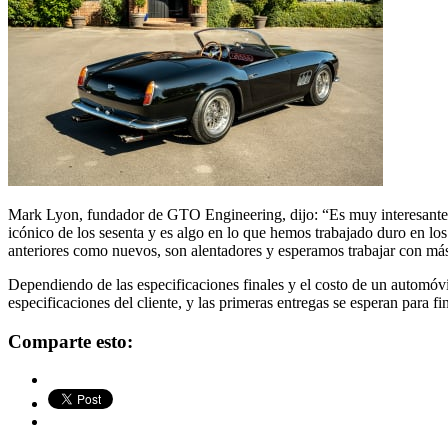
Mark Lyon, fundador de GTO Engineering, dijo: “Es muy interesante po
icónico de los sesenta y es algo en lo que hemos trabajado duro en lo
anteriores como nuevos, son alentadores y esperamos trabajar con más 
Dependiendo de las especificaciones finales y el costo de un automóvi
especificaciones del cliente, y las primeras entregas se esperan para fi
Comparte
Comparte
Correo
Comparte esto:
esto
esto
electrónico
en
en
Twitter
Facebook