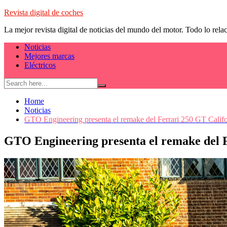
Skip
Revista digital de coches
to
La mejor revista digital de noticias del mundo del motor. Todo lo rela
content
Noticias
Mejores marcas
Eléctricos
Home
Noticias
GTO Engineering presenta el remake del Ferrari 250 GT Cali
GTO Engineering presenta el remake del 