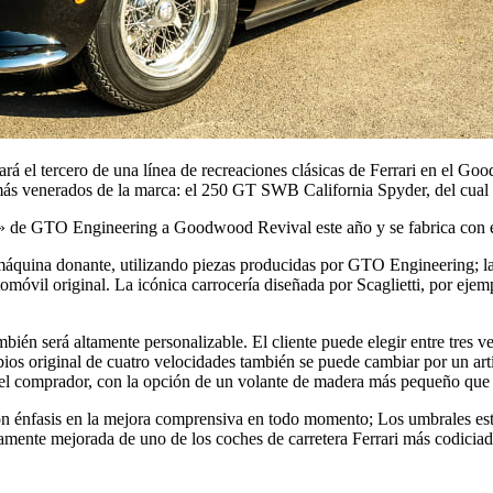
tará el tercero de una línea de recreaciones clásicas de Ferrari en el 
ás venerados de la marca: el 250 GT SWB California Spyder, del cual s
» de GTO Engineering a Goodwood Revival este año y se fabrica con está
máquina donante, utilizando piezas producidas por GTO Engineering; la 
tomóvil original. La icónica carrocería diseñada por Scaglietti, por ej
también será altamente personalizable. El cliente puede elegir entre tre
mbios original de cuatro velocidades también se puede cambiar por un art
n del comprador, con la opción de un volante de madera más pequeño que 
 énfasis en la mejora comprensiva en todo momento; Los umbrales estánd
samente mejorada de uno de los coches de carretera Ferrari más codiciado