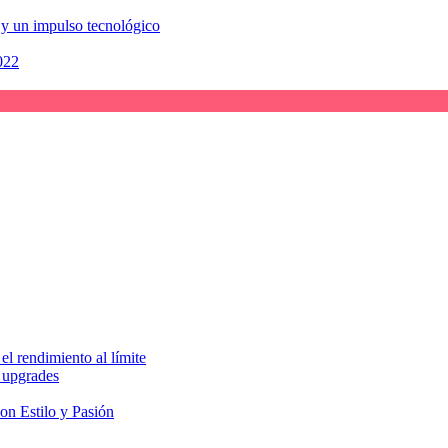
 y un impulso tecnológico
022
el rendimiento al límite
y upgrades
on Estilo y Pasión