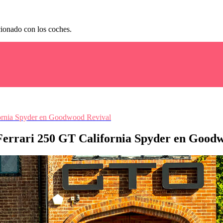
cionado con los coches.
fornia Spyder en Goodwood Revival
Ferrari 250 GT California Spyder en Good