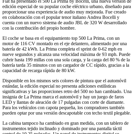
Fiat ha presentado el 500 La Prima by Bocelli, una nueva versión de
edición especial de su popular coche eléctrico urbano, diseñado para
proporcionar una experiencia de audio muy mejorada. Fue creado
en colaboración con el popular tenor italiano Andrea Bocelli y
cuenta con un nuevo sistema de audio JBL de 320 W desarrollado
con la contribución del propio hombre.
El coche se basa en el equipamiento top 500 La Prima, con un
motor de 116 CV montado en el eje delantero, alimentado por una
batería de 42 kWh. La Prima completa el sprint de 0-62 mph en
nueve segundos y alcanza una velocidad máxima de 93 mph. Puede
cubrir hasta 199 millas con una sola carga, y la carga del 80 % de la
batería tarda 35 minutos con un cargador de CC rápido, gracias a la
capacidad de recarga rápida de 80 kW.
Disponible en los mismos seis colores de pintura que el automóvil
estándar, la edición especial no presenta adiciones estilísticas
significativas y las proporciones retro del 500 no han cambiado. Una
insignia de La Prima marca el automóvil y hay un juego de faros
LED y llantas de aleación de 17 pulgadas con corte de diamante.
Para los vehículos con capota pequeña, los compradores también
pueden optar por una versión descapotable con techo textil plegable.
La cabina tampoco ha cambiado en gran medida, con un tablero de
instrumentos tejido inclinado y dominado por una pantalla táctil
central de 10,25 pulgadas. Un panel de instrumentos digital se