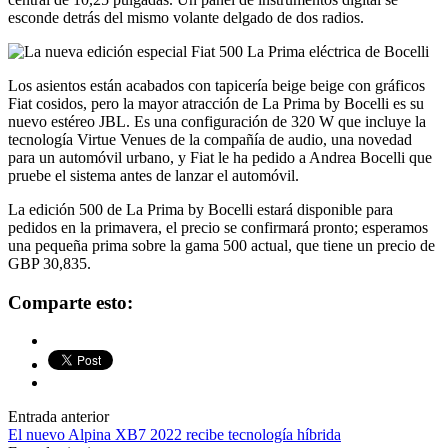
esconde detrás del mismo volante delgado de dos radios.
Los asientos están acabados con tapicería beige beige con gráficos
Fiat cosidos, pero la mayor atracción de La Prima by Bocelli es su
nuevo estéreo JBL. Es una configuración de 320 W que incluye la
tecnología Virtue Venues de la compañía de audio, una novedad
para un automóvil urbano, y Fiat le ha pedido a Andrea Bocelli que
pruebe el sistema antes de lanzar el automóvil.
La edición 500 de La Prima by Bocelli estará disponible para
pedidos en la primavera, el precio se confirmará pronto; esperamos
una pequeña prima sobre la gama 500 actual, que tiene un precio de
GBP 30,835.
Comparte
Comparte
Correo
Comparte esto:
esto
esto
electrónico
en
en
Twitter
Facebook
Navegación
Entrada anterior
El nuevo Alpina XB7 2022 recibe tecnología híbrida
de