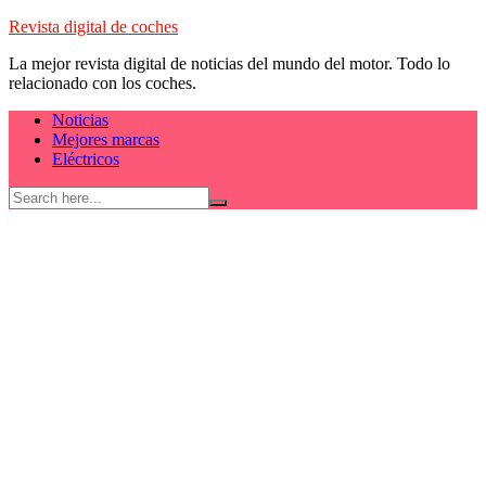
Skip
Revista digital de coches
to
La mejor revista digital de noticias del mundo del motor. Todo lo
content
relacionado con los coches.
Noticias
Mejores marcas
Eléctricos