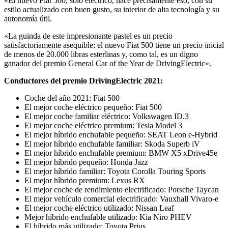
«El nuevo Fiat 500, solo eléctrico, hace precisamente eso, con su
estilo actualizado con buen gusto, su interior de alta tecnología y su
autonomía útil.
«La guinda de este impresionante pastel es un precio
satisfactoriamente asequible: el nuevo Fiat 500 tiene un precio inicial
de menos de 20.000 libras esterlinas y, como tal, es un digno
ganador del premio General Car of the Year de DrivingElectric».
Conductores del premio DrivingElectric 2021:
Coche del año 2021: Fiat 500
El mejor coche eléctrico pequeño: Fiat 500
El mejor coche familiar eléctrico: Volkswagen ID.3
El mejor coche eléctrico premium: Tesla Model 3
El mejor híbrido enchufable pequeño: SEAT Leon e-Hybrid
El mejor híbrido enchufable familiar: Skoda Superb iV
El mejor híbrido enchufable premium: BMW X5 xDrive45e
El mejor híbrido pequeño: Honda Jazz
El mejor híbrido familiar: Toyota Corolla Touring Sports
El mejor híbrido premium: Lexus RX
El mejor coche de rendimiento electrificado: Porsche Taycan
El mejor vehículo comercial electrificado: Vauxhall Vivaro-e
El mejor coche eléctrico utilizado: Nissan Leaf
Mejor híbrido enchufable utilizado: Kia Niro PHEV
El híbrido más utilizado: Toyota Prius