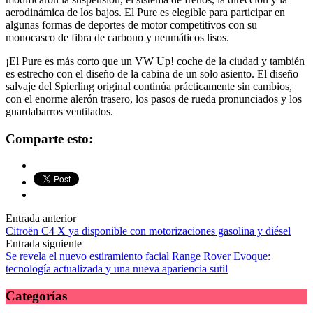
aerodinámica de los bajos. El Pure es elegible para participar en
algunas formas de deportes de motor competitivos con su
monocasco de fibra de carbono y neumáticos lisos.
¡El Pure es más corto que un VW Up! coche de la ciudad y también
es estrecho con el diseño de la cabina de un solo asiento. El diseño
salvaje del Spierling original continúa prácticamente sin cambios,
con el enorme alerón trasero, los pasos de rueda pronunciados y los
guardabarros ventilados.
Comparte esto:
Navegación
Entrada anterior
Citroën C4 X ya disponible con motorizaciones gasolina y diésel
de
Entrada siguiente
las
Se revela el nuevo estiramiento facial Range Rover Evoque:
tecnología actualizada y una nueva apariencia sutil
entradas
Categorías