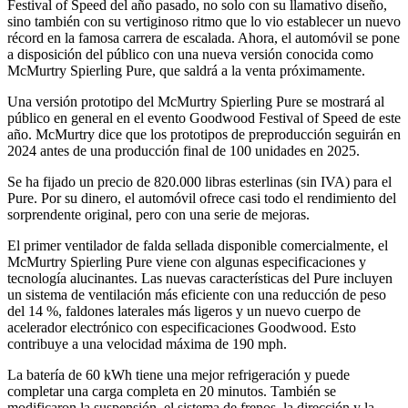
Festival of Speed ​​del año pasado, no solo con su llamativo diseño,
sino también con su vertiginoso ritmo que lo vio establecer un nuevo
récord en la famosa carrera de escalada. Ahora, el automóvil se pone
a disposición del público con una nueva versión conocida como
McMurtry Spierling Pure, que saldrá a la venta próximamente.
Una versión prototipo del McMurtry Spierling Pure se mostrará al
público en general en el evento Goodwood Festival of Speed ​​​​de este
año. McMurtry dice que los prototipos de preproducción seguirán en
2024 antes de una producción final de 100 unidades en 2025.
Se ha fijado un precio de 820.000 libras esterlinas (sin IVA) para el
Pure. Por su dinero, el automóvil ofrece casi todo el rendimiento del
sorprendente original, pero con una serie de mejoras.
El primer ventilador de falda sellada disponible comercialmente, el
McMurtry Spierling Pure viene con algunas especificaciones y
tecnología alucinantes. Las nuevas características del Pure incluyen
un sistema de ventilación más eficiente con una reducción de peso
del 14 %, faldones laterales más ligeros y un nuevo cuerpo de
acelerador electrónico con especificaciones Goodwood. Esto
contribuye a una velocidad máxima de 190 mph.
La batería de 60 kWh tiene una mejor refrigeración y puede
completar una carga completa en 20 minutos. También se
modificaron la suspensión, el sistema de frenos, la dirección y la